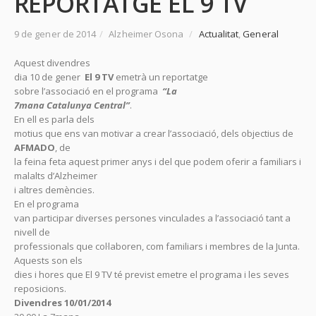
REPORTATGE EL 9 TV
9 de gener de 2014
/
Alzheimer Osona
/
Actualitat
,
General
Aquest divendres
dia 10 de gener
El 9 TV
emetrà un reportatge
sobre l’associació en el programa
“La
7mana Catalunya Central”
.
En ell es parla dels
motius que ens van motivar a crear l’associació, dels objectius de
AFMADO
, de
la feina feta aquest primer anys i del que podem oferir a familiars i
malalts d’Alzheimer
i altres demències.
En el programa
van participar diverses persones vinculades a l’associació tant a
nivell de
professionals que col·laboren, com familiars i membres de la Junta.
Aquests son els
dies i hores que El 9 TV té previst emetre el programa i les seves
reposicions.
Divendres 10/01/2014