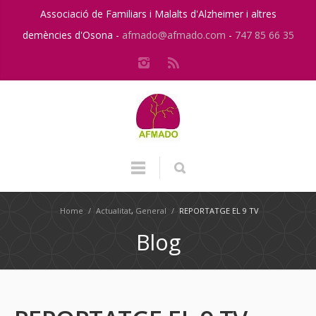
Associació de Familiars i Malalts d'Alzheimer i altres
demències d'Osona -
afmado@afmado.com
-
747 85 66 35
Home
/
Actualitat
,
General
/
REPORTATGE EL 9 TV
Blog