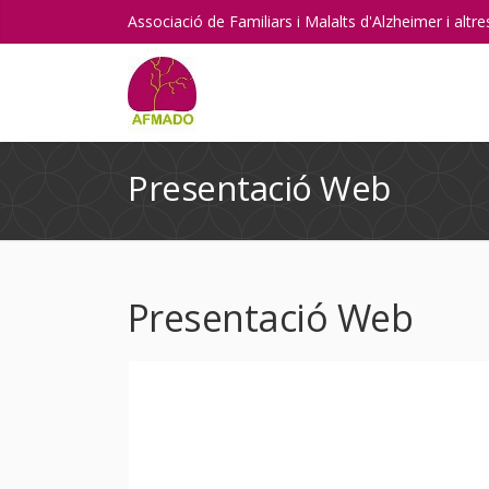
Associació de Familiars i Malalts d'Alzheimer i alt
Presentació Web
Presentació Web