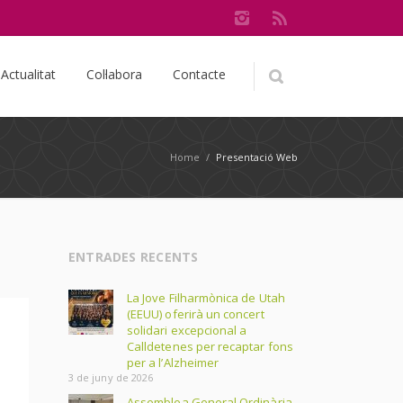
Actualitat
Col·labora
Contacte
Home
/
Presentació Web
ENTRADES RECENTS
La Jove Filharmònica de Utah
(EEUU) oferirà un concert
solidari excepcional a
Calldetenes per recaptar fons
per a l’Alzheimer
3 de juny de 2026
Assemblea General Ordinària