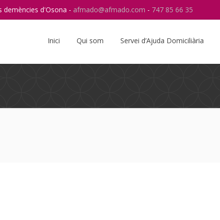
res demències d'Osona -
afmado@afmado.com
-
747 85 66 35
Instagram
RSS
Inici
Qui som
Servei d’Ajuda Domiciliària