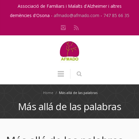
Associació de Familiars i Malalts d'Alzheimer i altres
demències d'Osona -
afmado@afmado.com
-
747 85 66 35
Home
/
Más allá de las palabras
Más allá de las palabras