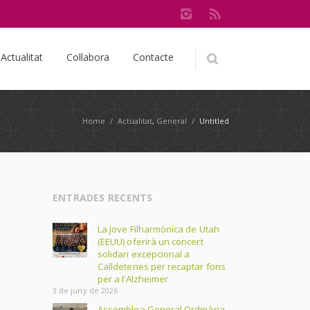
Actualitat
Col·labora
Contacte
Home
/
Actualitat
,
General
/
Untitled
ENTRADES RECENTS
La Jove Filharmònica de Utah
(EEUU) oferirà un concert
solidari excepcional a
Calldetenes per recaptar fons
per a l’Alzheimer
3 de juny de 2026
Assemblea General Ordinària