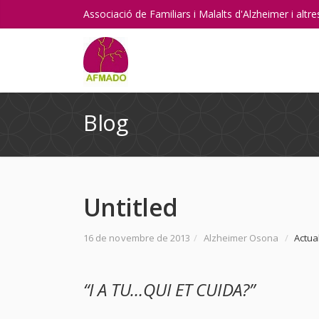
Associació de Familiars i Malalts d'Alzheimer i alt
Blog
Untitled
16 de novembre de 2013
/
Alzheimer Osona
/
Actual
“I A TU…QUI ET CUIDA?”