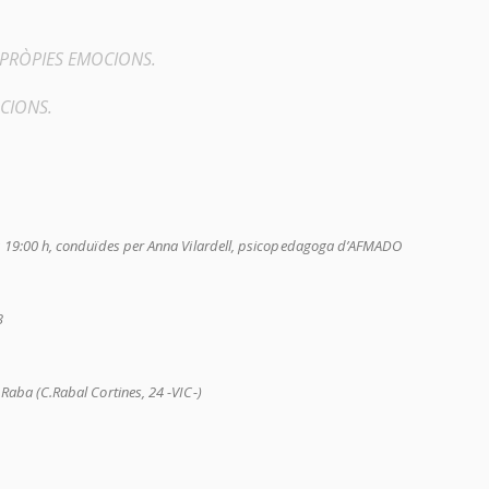
ES PRÒPIES EMOCIONS.
OCIONS.
 a 19:00 h, conduïdes per Anna Vilardell, psicopedagoga d’AFMADO
3
Raba (C.Rabal Cortines, 24 -VIC-)