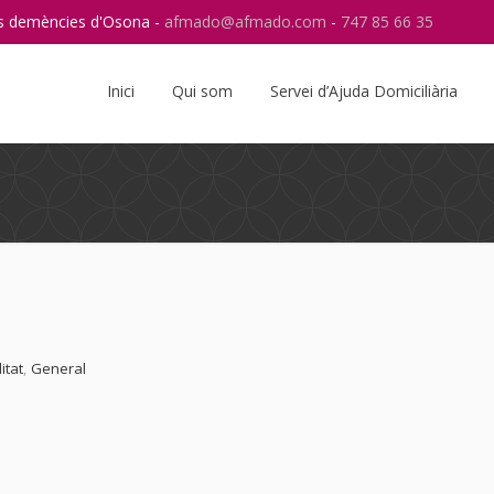
res demències d'Osona -
afmado@afmado.com
-
747 85 66 35
Instagram
RSS
Inici
Qui som
Servei d’Ajuda Domiciliària
itat
,
General