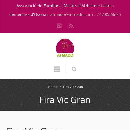
Associació de Familiars i Malalts d'Alzheimer i altres
demències d'Osona -
afmado@afmado.com
-
747 85 66 35
Home
/
Fira Vic Gran
Fira Vic Gran