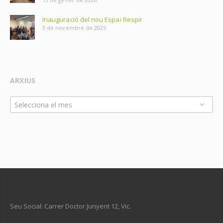
Inauguració del nou Espai Respir
3 de novembre de 2025
ARXIUS
Arxius
Selecciona el mes
Seu Social: Carrer Doctor Junyent 12, Vic.