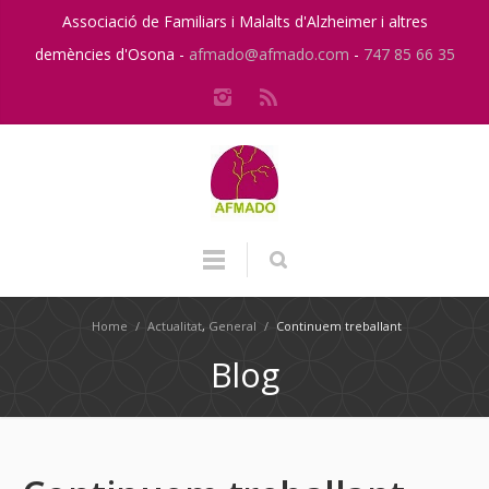
Associació de Familiars i Malalts d'Alzheimer i altres
demències d'Osona -
afmado@afmado.com
-
747 85 66 35
Home
/
Actualitat
,
General
/
Continuem treballant
Blog