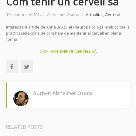
Com tenir un cervell sà
19 de març de 2014
/
Alzheimer Osona
/
Actualitat
,
General
Interessant article de Anna Brugulat (Neuropsicòloga) amb consells
pràctic i reflexions de com hem de mantenir el cervell en plena
forma.
COM MANTENIR UN CERVELL SÀ
Author: Alzheimer Osona
RELATED POSTS