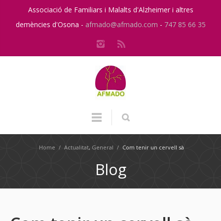
Associació de Familiars i Malalts d'Alzheimer i altres
demències d'Osona -
afmado@afmado.com
-
747 85 66 35
Home
/
Actualitat
,
General
/
Com tenir un cervell sà
Blog