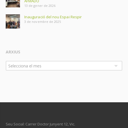
AFMADO
13 de gener de 2026
Inauguració del nou Espai Respir
3 de novembre de 2025
ARXIUS
Arxius
Selecciona el mes
Seu Social: Carrer Doctor Junyent 12, Vic.