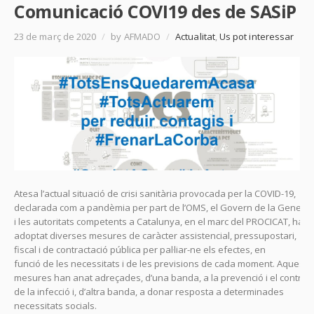
Comunicació COVI19 des de SASiP
23 de març de 2020
/
by AFMADO
/
Actualitat
,
Us pot interessar
Atesa l’actual situació de crisi sanitària provocada per la COVID-19,
declarada com a pandèmia per part de l’OMS, el Govern de la Generali
i les autoritats competents a Catalunya, en el marc del PROCICAT, han
adoptat diverses mesures de caràcter assistencial, pressupostari,
fiscal i de contractació pública per pal·liar-ne els efectes, en
funció de les necessitats i de les previsions de cada moment. Aqueste
mesures han anat adreçades, d’una banda, a la prevenció i el control
de la infecció i, d’altra banda, a donar resposta a determinades
necessitats socials.