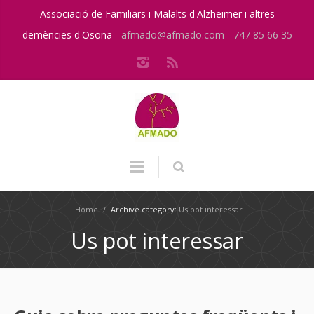
Associació de Familiars i Malalts d'Alzheimer i altres
demències d'Osona -
afmado@afmado.com
-
747 85 66 35
Home
/
Archive category:
Us pot interessar
Us pot interessar