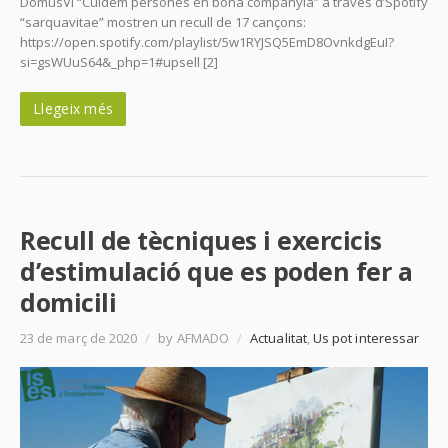
DomusVi “Cuidem persones en bona companyia” a través d’Spotify
“sarquavitae” mostren un recull de 17 cançons:
https://open.spotify.com/playlist/5w1RYJSQ5EmD8OvnkdgEuI?
si=gsWUuS64&_php=1#upsell [2]
Llegeix més
Recull de tècniques i exercicis
d’estimulació que es poden fer a
domicili
23 de març de 2020
/
by AFMADO
/
Actualitat
,
Us pot interessar