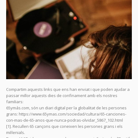
Compartim aquests links que ens han enviat i que poden ajudar a
passar millor aquests dies de confinament amb els nostres
familiars:
65ymás.com, són un diari digital per la globalitat de les persones
grans: https://www.65ymas.com/sociedad/cultura/65-canciones-
con-mas-de-65-anos-que-nunca-podras-olvidar_5867_102.html
[1]. Recullen 65 cançons que coneixen les persones grans i els
mil·lenials.