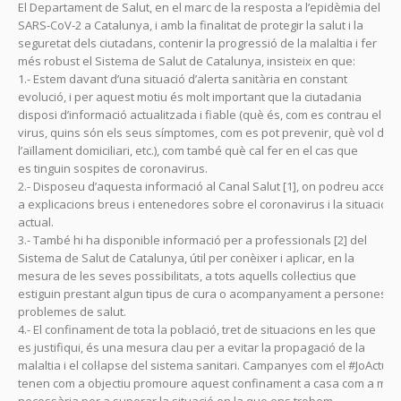
El Departament de Salut, en el marc de la resposta a l’epidèmia del
SARS-CoV-2 a Catalunya, i amb la finalitat de protegir la salut i la
seguretat dels ciutadans, contenir la progressió de la malaltia i fer
més robust el Sistema de Salut de Catalunya, insisteix en que:
1.- Estem davant d’una situació d’alerta sanitària en constant
evolució, i per aquest motiu és molt important que la ciutadania
disposi d’informació actualitzada i fiable (què és, com es contrau el
virus, quins són els seus símptomes, com es pot prevenir, què vol dir
l’aïllament domiciliari, etc.), com també què cal fer en el cas que
es tinguin sospites de coronavirus.
2.- Disposeu d’aquesta informació al Canal Salut [1], on podreu accedir
a explicacions breus i entenedores sobre el coronavirus i la situació
actual.
3.- També hi ha disponible informació per a professionals [2] del
Sistema de Salut de Catalunya, útil per conèixer i aplicar, en la
mesura de les seves possibilitats, a tots aquells col·lectius que
estiguin prestant algun tipus de cura o acompanyament a persones 
problemes de salut.
4.- El confinament de tota la població, tret de situacions en les que
es justifiqui, és una mesura clau per a evitar la propagació de la
malaltia i el col·lapse del sistema sanitari. Campanyes com el #JoActuo
tenen com a objectiu promoure aquest confinament a casa com a me