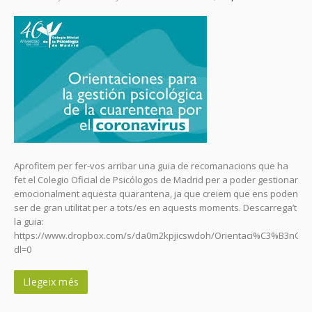
Aprofitem per fer-vos arribar una guia de recomanacions que ha
fet el Colegio Oficial de Psicólogos de Madrid per a poder gestionar
emocionalment aquesta quarantena, ja que creiem que ens poden
ser de gran utilitat per a tots/es en aquests moments. Descarrega’t
la guia:
https://www.dropbox.com/s/da0m2kpjicswdoh/Orientaci%C3%B3nCoro
dl=0
Llegeix més