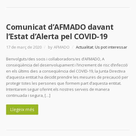
Comunicat d’AFMADO davant
l’Estat d’Alerta pel COVID-19
17 de març de 2020
/
by AFMADO
/
Actualitat
,
Us pot interessar
Benvolguts/des socis i col·laboradors/es d’AFMADO, A
conseqüència del desenvolupament i l’increment de risc d’infecció
en els últims dies a conseqüència del COVID-19, la Junta Directiva
d’aquesta entitat ha decidit prendre les mesures de precaució per
protegir totes les persones que formem part d’aquesta entitat.
Intentarem seguir oferint els nostres serveis de manera
continuada i segura, […]
Llegeix més