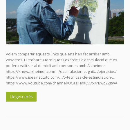
Volem compartir aquests links que ens han fet arribar amb
vosaltres. Hi trobareu tècniques i exercicis d’estimulació que es
poden realitzar al domicili amb persones amb Alzheimer
https://knowalzheimer.com/…/estimulacion-cognit…/ejercicios/
https://www.isesinstituto.com/…/5-tecnicas-de-estimulacion-…
https://www.youtube.com/channel/UCasJHyX055tx4rBwo2ZItwA
Llegeix més