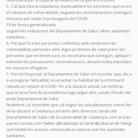
necessària per a superar la situació en la que ens trobem.
5.- Cal que tota la ciutadania, especialment les persones que es trobe
en situació de vulnerabilitat, segueixi les recomanacions i prengui les
mesures per evitar la propagació del COVID-
19 de forma generalitzada
seguint les indicacions del Departament de Salut i altres autoritats
sanitàries.
6.- Pel que fa a les persones i col·lectius amb condicions de
vulnerabilitat, persones amb algun problema de salut previ i les
persones que en tenen cura, es recomana que coneguin, apliquin i
extremin les precaucions i recomanacions, donant molta importància 
les mesures d’higiene.
7.- Per tot l’exposat, el Departament de Salut vol recordar que, de cara
a assegurar l’actualitat, la veracitat i la fiabilitat de la informació
rebuda en relació al COVID-19 i a la situació actual, cal certificar
que la seva font de procedència sigui algun dels canals oficials del
propi Departament de Salut.
Finalment, us recordem que cal seguir les actualitzacions sobre l’estat
de la situació a Catalunya a través dels diversos canals del
Departament de Salut i de la Generalitat de Catalunya, com ara les
xarxes socials com Twitter (@salutcat) i el canal @salutcat de Telegram
com també les accions comunicatives emeses per les autoritats
sanitàries.