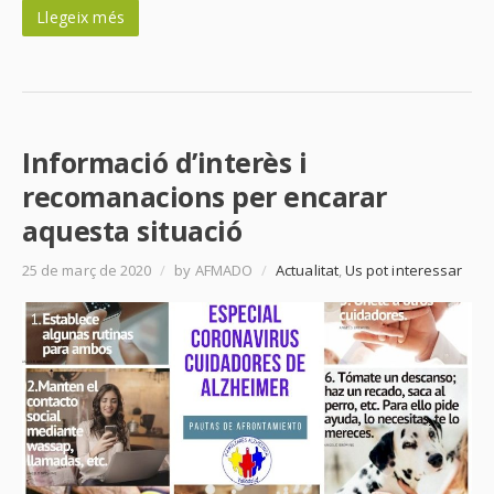
Llegeix més
Informació d’interès i
recomanacions per encarar
aquesta situació
25 de març de 2020
/
by AFMADO
/
Actualitat
,
Us pot interessar