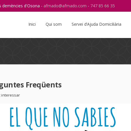
res demències d'Osona -
afmado@afmado.com
-
747 85 66 35
Instagram
RSS
Inici
Qui som
Servei d’Ajuda Domiciliària
eguntes Freqüents
 interessar