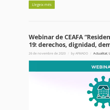
Llegeix més
Webinar de CEAFA “Residen
19: derechos, dignidad, de
26 de novembre de 2020
/
by AFMADO
/
Actualitat
,