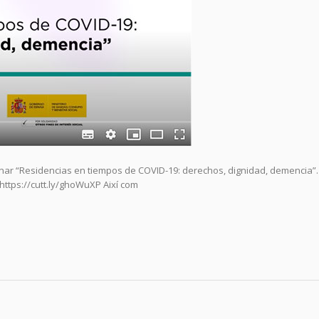
nar “Residencias en tiempos de COVID-19: derechos, dignidad, demencia”.
https://cutt.ly/ghoWuXP Així com