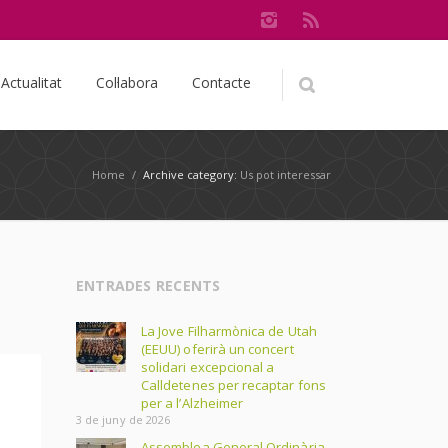
Actualitat
Col·labora
Contacte
Home
/
Archive category:
Us pot interessar
ENTRADES RECENTS
La Jove Filharmònica de Utah
(EEUU) oferirà un concert
solidari excepcional a
Calldetenes per recaptar fons
per a l’Alzheimer
3 de juny de 2026
Assemblea General Ordinària