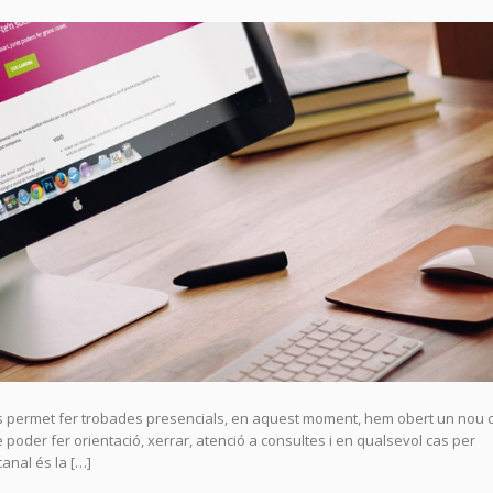
ns permet fer trobades presencials, en aquest moment, hem obert un nou 
poder fer orientació, xerrar, atenció a consultes i en qualsevol cas per
anal és la […]