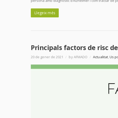
persona amb diagnòstic d’Alzheimer i com tractar de pr
Llegeix més
Principals factors de risc d
20 de gener de 2021
/
by AFMADO
/
Actualitat
,
Us po