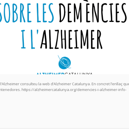
l’Alzheimer consulteu la web d’Alzheimer Catalunya. En concret l’enllaç qu
entenedores. https://alzheimercatalunya.org/demencies-i-alzheimer-info-