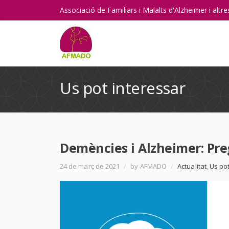
Associació de Familiars i Malalts d'Alzheimer i alt
Us pot interessar
Demències i Alzheimer: Pr
24 de març de 2021
/
by AFMADO
/
Actualitat
,
Us pot