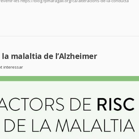
evenir-les https://blog.fpmaragall.org/ca/alteracions-de-la-conducta
e la malaltia de l’Alzheimer
t interessar