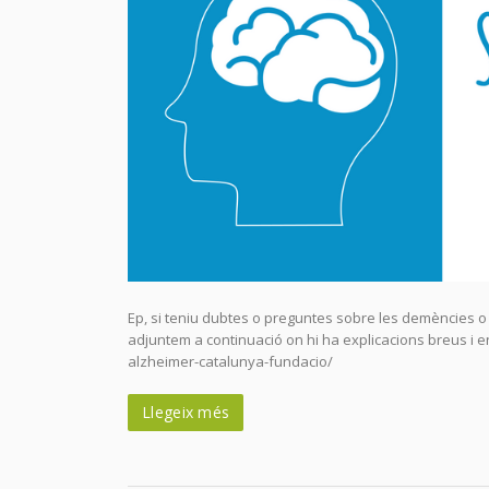
Ep, si teniu dubtes o preguntes sobre les demències o 
adjuntem a continuació on hi ha explicacions breus i 
alzheimer-catalunya-fundacio/
Llegeix més