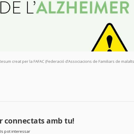
. Resum creat per la FAFAC (Federació d’Associacions de Familiars de malalt
ir connectats amb tu!
Us pot interessar