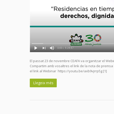
El passat 23 de novembre CEAFA va organitzar el Webi
Compartim amb vosaltres el link de la nota de premsa 
el link al Webinar https://youtu.be/axb9vjrrp5g [1]
Llegeix més