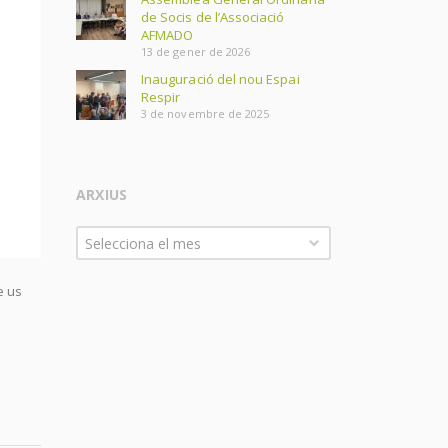
de Socis de l’Associació
AFMADO
13 de gener de 2026
Inauguració del nou Espai
Respir
3 de novembre de 2025
ARXIUS
Arxius
Selecciona el mes
e us