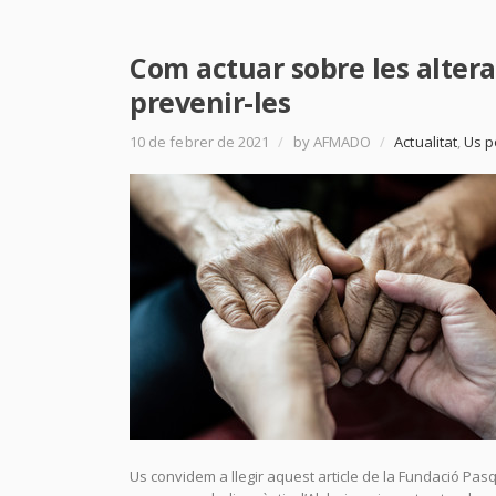
Com actuar sobre les altera
prevenir-les
10 de febrer de 2021
/
by AFMADO
/
Actualitat
,
Us p
Us convidem a llegir aquest article de la Fundació Pa