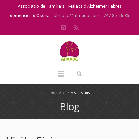
Associació de Familiars i Malalts d'Alzheimer i altres
demències d'Osona -
afmado@afmado.com
-
747 85 66 35
Home
/
/
Visita Sirius
Blog