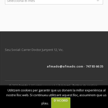
Selecciona el mes
Seu Social: Carrer Doctor Junyent 12, Vic.
afmado@afmado.com
-
747 85 66 35
© 2021
Engidia
| All rights reserved |
Avís legal
-
Política de cookies
-
Política de privacitat
Utilitzem cookies per garantir que us donem la millor experiència al
nostre lloc web. Si continueu utilitzant aquest lloc, assumirem que us
D'ACORD
plau.