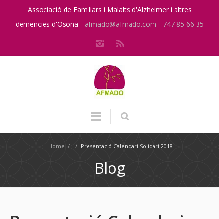
Associació de Familiars i Malalts d'Alzheimer i altres
demències d'Osona -
afmado@afmado.com
-
747 85 66 35
Home
/
/
Presentació Calendari Solidari 2018
Blog