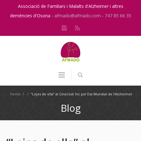
Associació de Familiars i Malalts d'Alzheimer i altres
demències d'Osona -
afmado@afmado.com
-
747 85 66 35
Home
/
/
“Lejos de ella” al Cineclub Vic pel Dia Mundial de l’Alzheimer
Blog