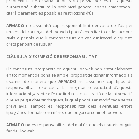
produeixi la necessària autorització prèvia per escrit, aquesta
autorització substituirà la prohibició general abans esmentada i
citarà clarament les possibles restriccions d’ús.
AFMADO
no assumirà cap responsabilitat derivada de l’ús per
tercers del contingut del lloc web i podrà exercitar totes les accions
civils o penals que li corresponguin en cas d’infracció d’aquests
drets per part de l’usuari.
CLÀUSULA D’EXEMPCIÓ DE RESPONSABILITAT
Els continguts incorporats en aquest lloc web han estat elaborats
en tot moment de bona fe amb el propòsit de donar informació als
usuaris, de manera que
AFMADO
no assumeix cap tipus de
responsabilitat respecte a la integritat o exactitud d’aquesta
informació ni garanteix l’exactitud ni l’actualització de la informació
que es pugui obtenir d’aquest, la qual podrà ser modificada sense
previ avís. Tampoc es responsabilitza dels eventuals errors
tipogràfics, formals o numèrics que pugui contenir el lloc web.
AFMADO
no es responsabilitza del mal ús que els usuaris puguin
fer del lloc web