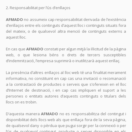
2. Responsabilitat per l’ús d’enllaços
AFMADO
no assumeix cap responsabilitat derivada de l’existència
d’enllaços entre els continguts d’aquest lloc i continguts situats fora
del mateix, o de qualsevol altra menció de continguts externs a
aquest lloc.
En cas que
AFMADO
constati per algun mitjà la il·licitud de la pàgina
web, o que lesiona béns o drets de tercers susceptibles
d’indemnització, l’empresa suprimirà o inutilitzarà aquest enllaç.
La presència d’altres enllaços al lloc web té una finalitat merament
informativa, no constituint en cap cas una invitació o recomanació
a la contractació de productes o serveis que s’ofereixin en el lloc
d’Internet de destinació, i en cap cas impliquen el suport a les
persones o entitats autores d’aquests continguts o titulars dels
llocs on es trobin.
D’aquesta manera
AFMADO
no es responsabilitza del contingut i
disponibilitat dels llocs web als que enllaça fora de la seva pàgina,
de qualsevol dany o pèrdua que pugui sorgir per la connexió o per
l’ús de qualsevol contingut, producte o servei disponible en els