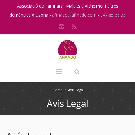
Associació de Familiars i Malalts d'Alzheimer i altres
demències d'Osona -
afmado@afmado.com
-
747 85 66 35
Home
/
Avís Legal
Avís Legal