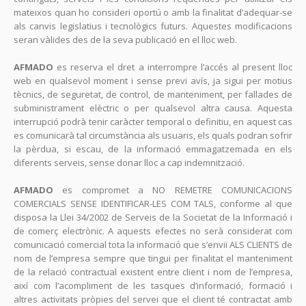
mateixos quan ho consideri oportú o amb la finalitat d’adequar-se
als canvis legislatius i tecnològics futurs. Aquestes modificacions
seran vàlides des de la seva publicació en el lloc web.
AFMADO
es reserva el dret a interrompre l’accés al present lloc
web en qualsevol moment i sense previ avís, ja sigui per motius
tècnics, de seguretat, de control, de manteniment, per fallades de
subministrament elèctric o per qualsevol altra causa. Aquesta
interrupció podrà tenir caràcter temporal o definitiu, en aquest cas
es comunicarà tal circumstància als usuaris, els quals podran sofrir
la pèrdua, si escau, de la informació emmagatzemada en els
diferents serveis, sense donar lloc a cap indemnització.
AFMADO
es compromet a NO REMETRE COMUNICACIONS
COMERCIALS SENSE IDENTIFICAR-LES COM TALS, conforme al que
disposa la Llei 34/2002 de Serveis de la Societat de la Informació i
de comerç electrònic. A aquests efectes no serà considerat com
comunicació comercial tota la informació que s’enviï ALS CLIENTS de
nom de l’empresa sempre que tingui per finalitat el manteniment
de la relació contractual existent entre client i nom de l’empresa,
així com l’acompliment de les tasques d’informació, formació i
altres activitats pròpies del servei que el client té contractat amb