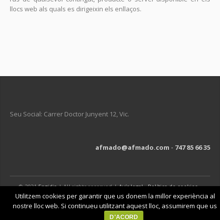
llocs web als quals es dirigeixin els enllaços.
Seu Social: Carrer Doctor Junyent 12, Vic.
afmado@afmado.com
-
747 85 66 35
© 2021
Engidia
| All rights reserved |
Avís legal
-
Política de cookies
-
Política de privacitat
Utilitzem cookies per garantir que us donem la millor experiència al
nostre lloc web. Si continueu utilitzant aquest lloc, assumirem que us
D'ACORD