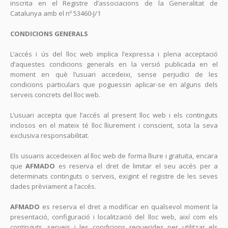
inscrita en el Registre d’associacions de la Generalitat de
Catalunya amb el nº 53460-J/1
CONDICIONS GENERALS
L’accés i ús del lloc web implica l’expressa i plena acceptació
d’aquestes condicions generals en la versió publicada en el
moment en què l’usuari accedeixi, sense perjudici de les
condicions particulars que poguessin aplicar-se en alguns dels
serveis concrets del lloc web.
L’usuari accepta que l’accés al present lloc web i els continguts
inclosos en el mateix té lloc lliurement i conscient, sota la seva
exclusiva responsabilitat.
Els usuaris accedeixen al lloc web de forma lliure i gratuïta, encara
que
AFMADO
es reserva el dret de limitar el seu accés per a
determinats continguts o serveis, exigint el registre de les seves
dades prèviament a l’accés.
AFMADO
es reserva el dret a modificar en qualsevol moment la
presentació, configuració i localització del lloc web, així com els
continguts, serveis i les condicions requerides per utilitzar els