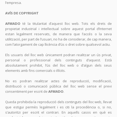
l’empresa.
AVÍS DE COPYRIGHT
AFMADO
té la titularitat d’aquest lloc web. Tots els drets de
propietat industrial i intel·lectual sobre aquest portal d’Internet
estan legalment reservats, de manera que l’accés o la seva
utilització, per part de l’usuari, no ha de considerar, de cap manera,
com l’atorgament de cap llicència d’ús o dret sobre qualsevol actiu.
Els usuaris del lloc web únicament podran realitzar un ús privat,
personal o professional dels continguts d’aquest. Està
absolutament prohibit, l’ús del lloc web o d’algun dels seus
elements amb fins comercials o il·lícits.
No es podran realitzar actes de reproducció, modificació,
distribució o comunicació pública del lloc web sense el previ
consentiment per escrit de
AFMADO
.
Queda prohibida la reproducció dels continguts del lloc web, llevat
que estigui permès legalment i es citi la procedència o, si no,
s’autoritzi per escrit el contrari. En aquells casos en què es