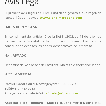
Avís Legal
El present avís legal recull les condicions generals que regeixen
l’accés i l’ús del lloc web,
www.alzheimerosona.com
DADES DE L’EMPRESA
En compliment de l’article 10 de la Llei 34/2002, de 11 de juliol, de
Serveis de la Societat de la Informació i Comerç Electrònic, a
continuació s’exposen les dades identificatives de l’empresa.
Nom:
AFMADO
Denominació: Associació de Familiars i Malats d’Alzheimer d’Osona
Nif/Cif: G66358516
Domicili Social: Carrer Doctor Junyent 12, 08500 Vic
Telèfon: 747 85 66 35
Adreça de correu electrònic:
afmado@afmado.com
Associacio de Familiars i Malats d’Alzheimer d’Osona
està