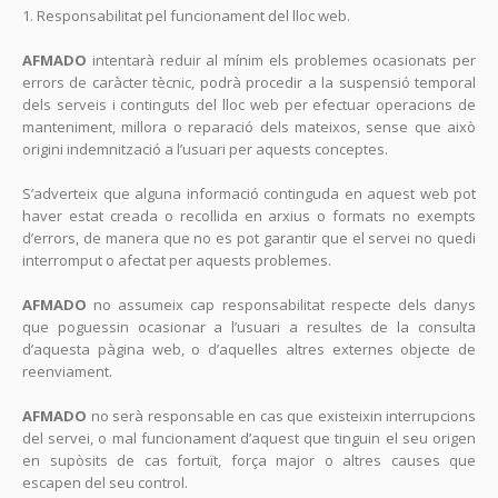
1. Responsabilitat pel funcionament del lloc web.
AFMADO
intentarà reduir al mínim els problemes ocasionats per
errors de caràcter tècnic, podrà procedir a la suspensió temporal
dels serveis i continguts del lloc web per efectuar operacions de
manteniment, millora o reparació dels mateixos, sense que això
origini indemnització a l’usuari per aquests conceptes.
S’adverteix que alguna informació continguda en aquest web pot
haver estat creada o recollida en arxius o formats no exempts
d’errors, de manera que no es pot garantir que el servei no quedi
interromput o afectat per aquests problemes.
AFMADO
no assumeix cap responsabilitat respecte dels danys
que poguessin ocasionar a l’usuari a resultes de la consulta
d’aquesta pàgina web, o d’aquelles altres externes objecte de
reenviament.
AFMADO
no serà responsable en cas que existeixin interrupcions
del servei, o mal funcionament d’aquest que tinguin el seu origen
en supòsits de cas fortuït, força major o altres causes que
escapen del seu control.