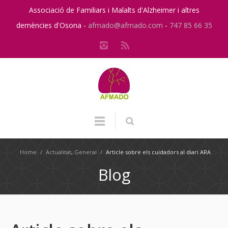
Associació de Familiars i Malalts d'Alzheimer i altres
demències d'Osona -
afmado@afmado.com
-
747 85 66 35
Home
/
Actualitat
,
General
/
Article sobre els cuidadors al diari ARA
Blog