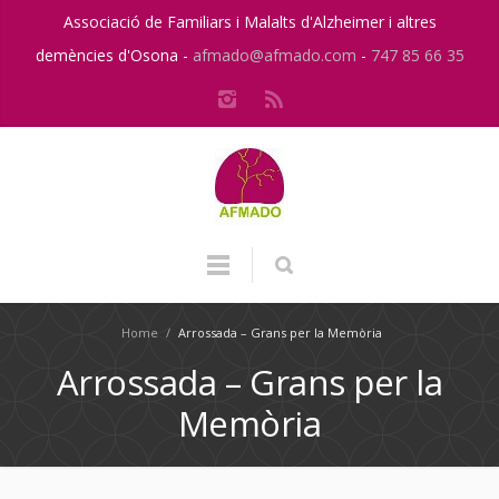
Associació de Familiars i Malalts d'Alzheimer i altres
demències d'Osona -
afmado@afmado.com
-
747 85 66 35
Home
/
Arrossada – Grans per la Memòria
Arrossada – Grans per la
Memòria