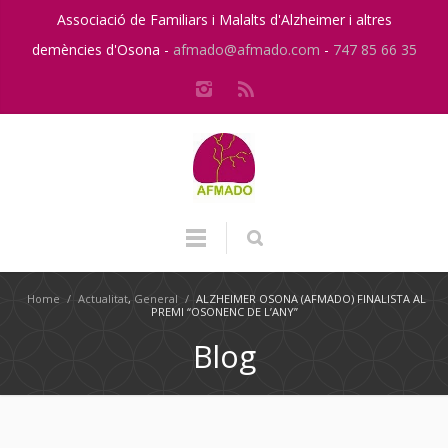
Associació de Familiars i Malalts d'Alzheimer i altres
demències d'Osona -
afmado@afmado.com
-
747 85 66 35
Home
/
Actualitat
,
General
/
ALZHEIMER OSONA (AFMADO) FINALISTA AL
PREMI “OSONENC DE L’ANY”
Blog