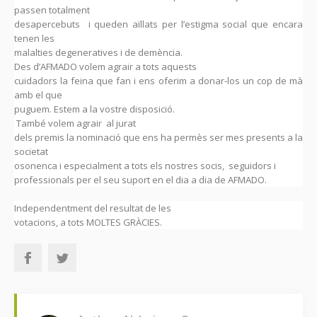
passen totalment
desapercebuts i queden aïllats per l’estigma social que encara
tenen les
malalties degeneratives i de demència.
Des d’AFMADO volem agrair a tots aquests
cuidadors la feina que fan i ens oferim a donar-los un cop de mà
amb el que
puguem. Estem a la vostre disposició.
També volem agrair al jurat
dels premis la nominació que ens ha permès ser mes presents a la
societat
osonenca i especialment a tots els nostres socis, seguidors i
professionals per el seu suport en el dia a dia de AFMADO.
Independentment del resultat de les
votacions, a tots MOLTES GRÀCIES.