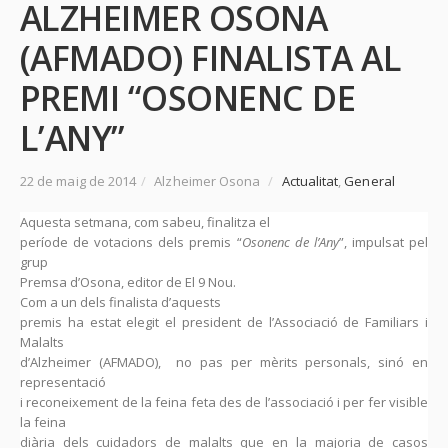
ALZHEIMER OSONA
(AFMADO) FINALISTA AL
PREMI “OSONENC DE
L’ANY”
22 de maig de 2014
/
Alzheimer Osona
/
Actualitat
,
General
Aquesta setmana, com sabeu, finalitza el
període de votacions dels premis “
Osonenc de l’Any
”, impulsat pel
grup
Premsa d’Osona, editor de El 9 Nou.
Com a un dels finalista d’aquests
premis ha estat elegit el president de l’Associació de Familiars i
Malalts
d’Alzheimer (AFMADO), no pas per mèrits personals, sinó en
representació
i reconeixement de la feina feta des de l’associació i per fer visible
la feina
diària dels cuidadors de malalts que en la majoria de casos